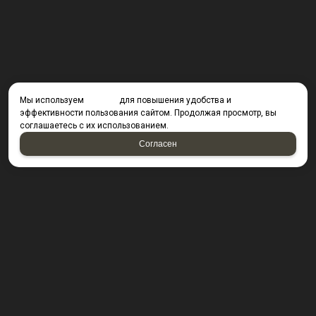
Мы используем
cookies
для повышения удобства и
эффективности пользования сайтом. Продолжая просмотр, вы
соглашаетесь с их использованием.
Согласен
КОНТАКТЫ
423800, г. Набережные Челны, Производственный
проезд д. 49, офис Д203 (Компания резидент ОАО "КИП
Мастер")