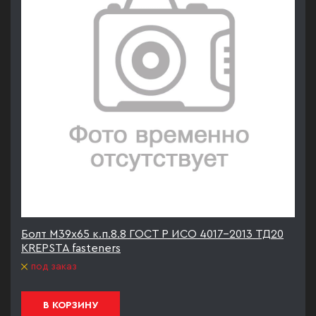
Болт М39х65 к.п.8.8 ГОСТ Р ИСО 4017-2013 ТД20
KREPSTA fasteners
под заказ
В КОРЗИНУ