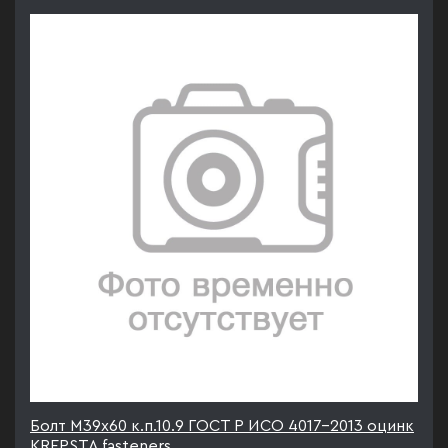
Болт М39х60 к.п.10.9 ГОСТ Р ИСО 4017-2013 оцинк
KREPSTA fasteners