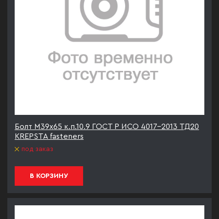
Болт М39х65 к.п.10.9 ГОСТ Р ИСО 4017-2013 ТД20
KREPSTA fasteners
под заказ
В КОРЗИНУ