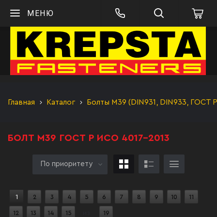
МЕНЮ
Главная
Каталог
Болты М39 (DIN931, DIN933, ГОСТ 
БОЛТ М39 ГОСТ Р ИСО 4017-2013
По приоритету
1
2
3
4
5
6
7
8
9
10
11
12
13
14
15
из
19