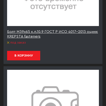
Болт М39х65 к.п.10.9 ГОСТ Р ИСО 4017-2013 оцинк
KREPSTA fasteners
под заказ
В КОРЗИНУ