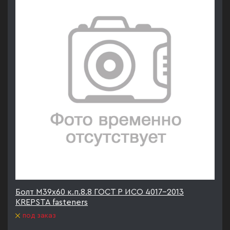
Болт М39х60 к.п.8.8 ГОСТ Р ИСО 4017-2013
KREPSTA fasteners
под заказ