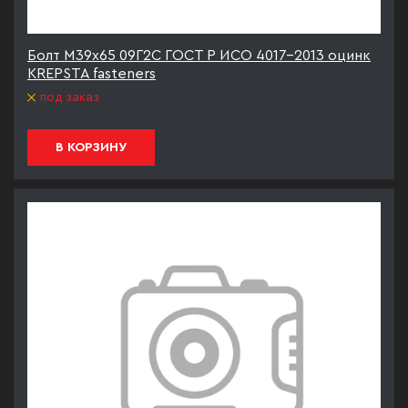
Болт М39х65 09Г2С ГОСТ Р ИСО 4017-2013 оцинк
KREPSTA fasteners
под заказ
В КОРЗИНУ