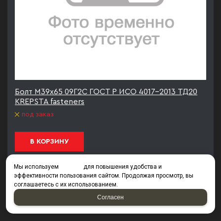
Болт М39х65 09Г2С ГОСТ Р ИСО 4017-2013 ТД20
KREPSTA fasteners
под заказ
В КОРЗИНУ
Мы используем
cookies
для повышения удобства и
эффективности пользования сайтом. Продолжая просмотр, вы
1
2
3
4
5
6
7
8
9
10
11
соглашаетесь с их использованием.
12
13
14
15
из
19
Согласен