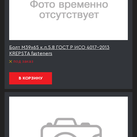
Болт М39х65 к.п.5.8 ГОСТ Р ИСО 4017-2013
KREPSTA fasteners
под заказ
В КОРЗИНУ