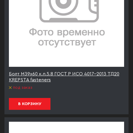
Болт М39х60 к.п.5.8 ГОСТ Р ИСО 4017-2013 ТД20
KREPSTA fasteners
под заказ
В КОРЗИНУ