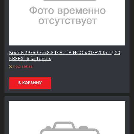
Болт М39х60 к.п.8.8 ГОСТ Р ИСО 4017-2013 ТД20
KREPSTA fasteners
под заказ
В КОРЗИНУ