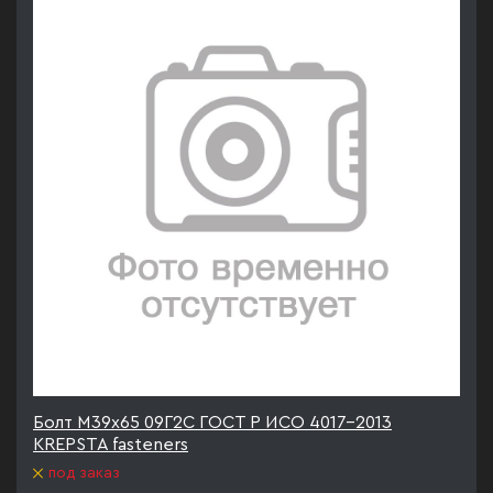
Болт М39х65 09Г2С ГОСТ Р ИСО 4017-2013
KREPSTA fasteners
под заказ