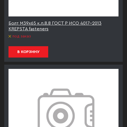
Болт М39х65 к.п.8.8 ГОСТ Р ИСО 4017-2013
KREPSTA fasteners
под заказ
В КОРЗИНУ