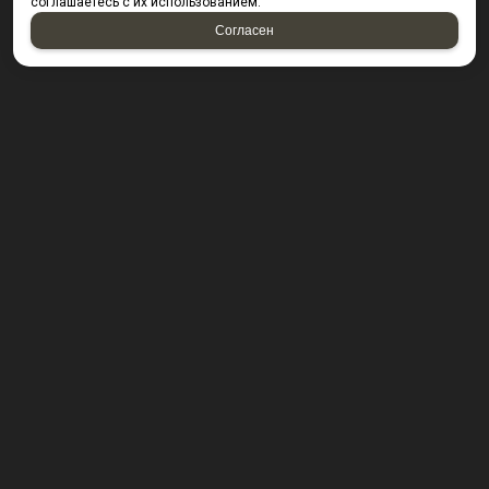
соглашаетесь с их использованием.
Согласен
КОНТАКТЫ
423800, г. Набережные Челны, Производственный
проезд д. 49, офис Д203 (Компания резидент ОАО "КИП
Мастер")
Посмотреть на карте
8 (8552) 53-40-92 ; 8 (950) 328-55-56;
E-mail:
krepsta@mail.ru
2026 © “KREPSTA fasteners”