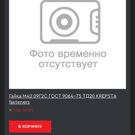
Гайка М42 09Г2С ГОСТ 9064-75 ТД20 KREPSTA
fasteners
под заказ
В КОРЗИНУ