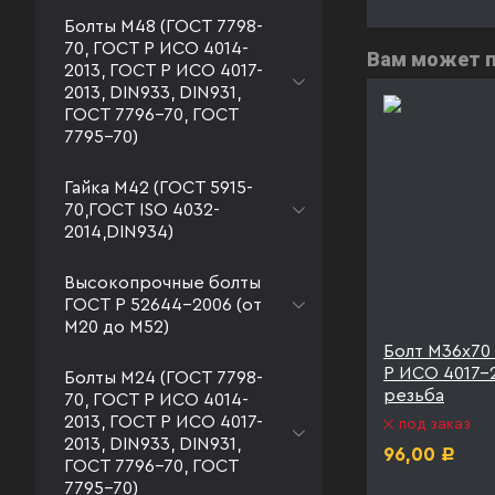
Болты М48 (ГОСТ 7798-
70, ГОСТ Р ИСО 4014-
Вам может 
2013, ГОСТ Р ИСО 4017-
2013, DIN933, DIN931,
ГОСТ 7796-70, ГОСТ
7795-70)
Гайка М42 (ГОСТ 5915-
70,ГОСТ ISO 4032-
2014,DIN934)
Высокопрочные болты
ГОСТ Р 52644-2006 (от
М20 до М52)
5.8 ГОСТ
Болт М36х70 к.п. 8.8 ГОСТ
Болт М36х70 
олная
Р ИСО 4017-2013
Р ИСО 4017-2
Болты М24 (ГОСТ 7798-
40
резьба
70, ГОСТ Р ИСО 4014-
под заказ
2013, ГОСТ Р ИСО 4017-
под заказ
125,00
Р
2013, DIN933, DIN931,
96,00
Р
ГОСТ 7796-70, ГОСТ
7795-70)