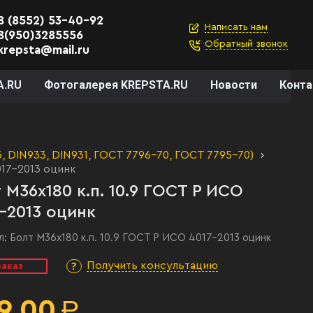
8 (8552) 53-40-92
Написать нам
8(950)3285556
Обратный звонок
krepsta@mail.ru
A.RU
Фотогалерея KREPSTA.RU
Новости
Конт
 DIN933, DIN931, ГОСТ 7796-70, ГОСТ 7795-70)
017-2013 оцинк
 М36х180 к.п. 10.9 ГОСТ Р ИСО
-2013 оцинк
л:
Болт М36х180 к.п. 10.9 ГОСТ Р ИСО 4017-2013 оцинк
Получить консультацию
заказ
9,00
Р