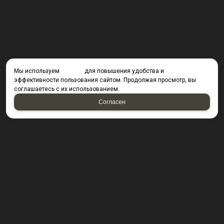
Мы используем
cookies
для повышения удобства и
эффективности пользования сайтом. Продолжая просмотр, вы
соглашаетесь с их использованием.
Согласен
КОНТАКТЫ
423800, г. Набережные Челны, Производственный
проезд д. 49, офис Д203 (Компания резидент ОАО "КИП
Мастер")