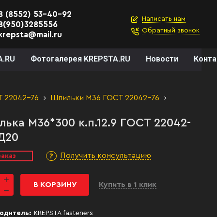
8 (8552) 53-40-92
Написать нам
8(950)3285556
Обратный звонок
krepsta@mail.ru
A.RU
Фотогалерея KREPSTA.RU
Новости
Конт
Т 22042-76
Шпильки М36 ГОСТ 22042-76
ька М36*300 к.п.12.9 ГОСТ 22042-
Д20
Получить консультацию
заказ
В КОРЗИНУ
Купить в 1 клик
одитель:
KREPSTA fasteners