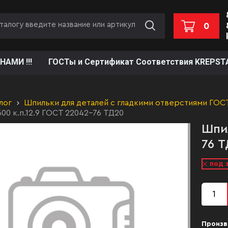
0
НАМИ !!!
ГОСТы и Сертификат Соответствия KREPST
лог
Шпильки для деталей с гладкими отверстиями ГОС
00 к.п.12.9 ГОСТ 22042-76 ТД20
Шпил
76 Т
под 
Произв