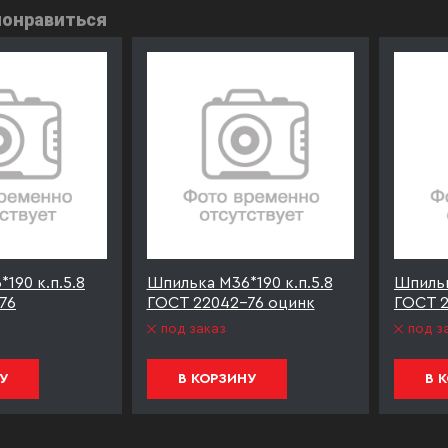
понравиться
190 к.п.5.8
Шпилька М36*190 к.п.5.8
Шпильк
76
ГОСТ 22042-76 оцинк
ГОСТ 2
под заказ
под з
У
В КОРЗИНУ
В 