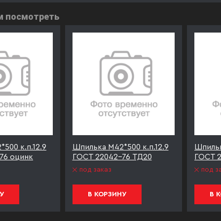
м посмотреть
500 к.п.12.9
Шпилька М42*500 к.п.12.9
Шпильк
76 оцинк
ГОСТ 22042-76 ТД20
ГОСТ 2
под заказ
под з
У
В КОРЗИНУ
В 