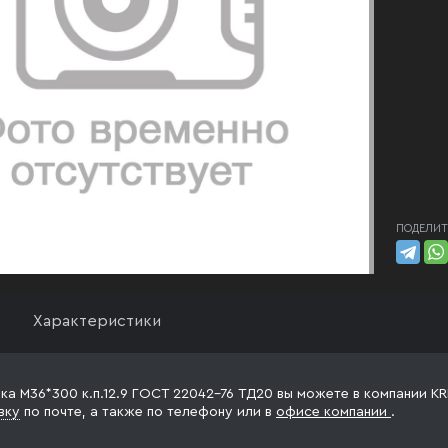
ПОДЕЛИТ
Характеристики
ка М36*300 к.п.12.9 ГОСТ 22042-76 ТД20 вы можете в компании KR
вку
по почте, а также по телефону
или в
офисе компании
.