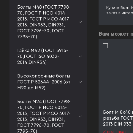
Болты М48 (ГОСТ 7798-
Купить Болт 
70, ГОСТ Р ИСО 4014-
заказ в инте
2013, ГОСТ Р ИСО 4017-
2013, DIN933, DIN931,
ГОСТ 7796-70, ГОСТ
Вам может 
7795-70)
Гайка М42 (ГОСТ 5915-
70,ГОСТ ISO 4032-
2014,DIN934)
Высокопрочные болты
ГОСТ Р 52644-2006 (от
М20 до М52)
Болты М24 (ГОСТ 7798-
70, ГОСТ Р ИСО 4014-
8 полная
Болт М 8х40 к.п. 10.9
Болт М 8х40 к
2013, ГОСТ Р ИСО 4017-
 4017-
полная резьба ГОСТ Р
резьба ГОСТ
2013, DIN933, DIN931,
ИСО 4017-2013 DIN 933
2013 DIN 933
ГОСТ 7796-70, ГОСТ
ТД20
7795-70)
под заказ