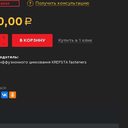
Получить консультацию
заказ
0,00
Р
В КОРЗИНУ
Купить в 1 клик
одитель:
иффузионного цинкования KREPSTA fasteners
ЬСЯ: