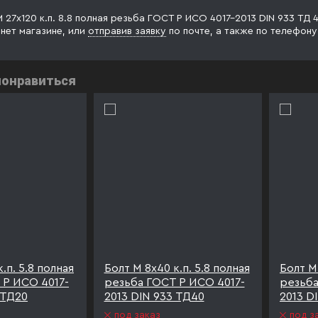
М 27х120 к.п. 8.8 полная резьба ГОСТ Р ИСО 4017-2013 DIN 933 ТД
рнет магазине, или
отправив заявку
по почте, а также по телефон
понравиться
.п. 5.8 полная
Болт М 8х40 к.п. 5.8 полная
Болт М 
 Р ИСО 4017-
резьба ГОСТ Р ИСО 4017-
резьба
 ТД20
2013 DIN 933 ТД40
2013 D
под заказ
под з