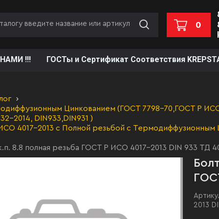
0
НАМИ !!!
ГОСТы и Сертификат Соответствия KREPST
лог
одиффузионным Цинкованием (ГОСТ 7798-70,ГОСТ Р ИСО 
32-2014, DIN933,DIN931 )
ИСО 4017-2013 с Полной резьбой с Термодиффузионным 
к.п. 8.8 полная резьба ГОСТ Р ИСО 4017-2013 DIN 933 ТД 4
Болт
ГОСТ
Артику
2013 D