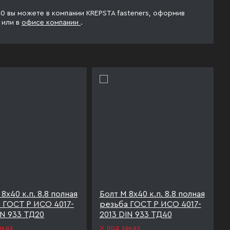
 40 вы можете в компании KREPSTA fasteners, оформив
у
или в
офисе компании
.
8х40 к.п. 8.8 полная
Болт М 8х40 к.п. 8.8 полная
 ГОСТ Р ИСО 4017-
резьба ГОСТ Р ИСО 4017-
IN 933 ТД20
2013 DIN 933 ТД40
аказ
под заказ