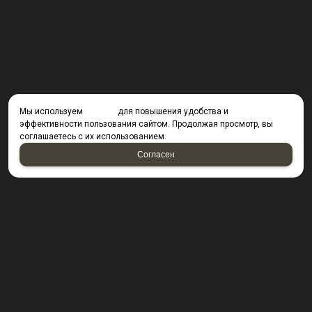
Мы используем
cookies
для повышения удобства и
эффективности пользования сайтом. Продолжая просмотр, вы
соглашаетесь с их использованием.
Согласен
КОНТАКТЫ
423800, г. Набережные Челны, Производственный
проезд д. 49, офис Д203 (Компания резидент ОАО "КИП