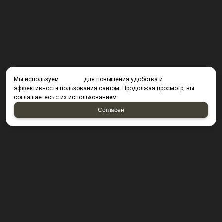
Мы используем
cookies
для повышения удобства и
эффективности пользования сайтом. Продолжая просмотр, вы
соглашаетесь с их использованием.
Согласен
КОНТАКТЫ
423800, г. Набережные Челны, Производственный
проезд д. 49, офис Д203 (Компания резидент ОАО "КИП