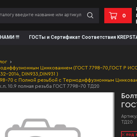
0
НАМИ !!!
ГОСТы и Сертификат Соответствия KREPST
лог
одиффузионным Цинкованием (ГОСТ 7798-70,ГОСТ Р ИСО 
32-2014, DIN933,DIN931 )
798-70 с Полной резьбой с Термодиффузионным Цинкова
к.п. 10.9 полная резьба ГОСТ 7798-70 ТД20
Болт
ГОС
Артику
ТД20
под 