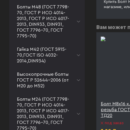
Купить Болт 
Болты М48 (ГОСТ 7798-
магазине, ил
70, ГОСТ Р ИСО 4014-
2013, ГОСТ Р ИСО 4017-
2013, DIN933, DIN931,
Вам может 
ГОСТ 7796-70, ГОСТ
7795-70)
Гайка М42 (ГОСТ 5915-
70,ГОСТ ISO 4032-
2014,DIN934)
Высокопрочные болты
ГОСТ Р 52644-2006 (от
М20 до М52)
Болты М24 (ГОСТ 7798-
8 полная
Болт М 8х16 к.п. 10.9 полная
Болт М8х16 к.
70, ГОСТ Р ИСО 4014-
-70
резьба ГОСТ 7798-70
резьба ГОСТ
2013, ГОСТ Р ИСО 4017-
ТД20
ТД20
2013, DIN933, DIN931,
ГОСТ 7796-70, ГОСТ
под заказ
под заказ
7795-70)