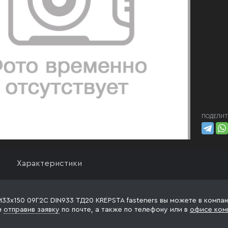
ПОДЕЛИТ
Характеристики
М33х150 09Г2С DIN933 ТД20 KREPSTA fasteners вы можете в компан
и
отправив заявку
по почте, а также по телефону
или в
офисе ком