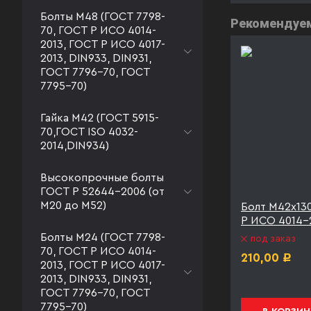
Болты М48 (ГОСТ 7798-
Рекомендуе
70, ГОСТ Р ИСО 4014-
2013, ГОСТ Р ИСО 4017-
2013, DIN933, DIN931,
ГОСТ 7796-70, ГОСТ
7795-70)
Гайка М42 (ГОСТ 5915-
70,ГОСТ ISO 4032-
2014,DIN934)
Высокопрочные болты
ГОСТ Р 52644-2006 (от
М20 до М52)
2С ГОСТ
Болт М42х160 09Г2С ГОСТ
Болт М42х13
IN931
Р ИСО 4014-2013 DIN931
Р ИСО 4014-
оцинк
Болты М24 (ГОСТ 7798-
под заказ
70, ГОСТ Р ИСО 4014-
под заказ
210,00
Р
2013, ГОСТ Р ИСО 4017-
291,00
Р
2013, DIN933, DIN931,
ГОСТ 7796-70, ГОСТ
7795-70)