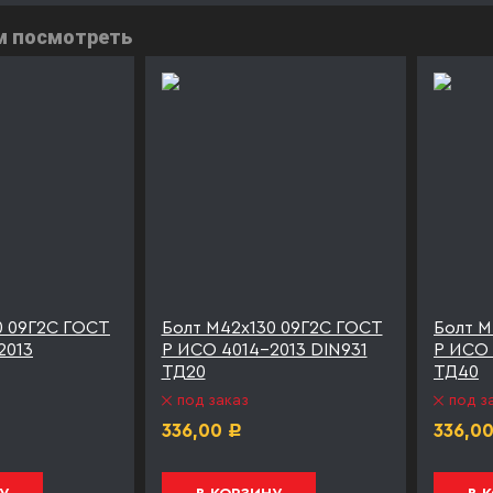
м посмотреть
0 09Г2С ГОСТ
Болт М42х130 09Г2С ГОСТ
Болт М
2013
Р ИСО 4014-2013 DIN931
Р ИСО 
ТД20
ТД40
под заказ
под з
336,00
336,0
Р