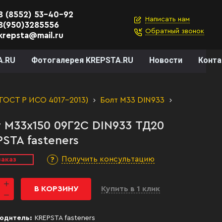
8 (8552) 53-40-92
Написать нам
8(950)3285556
Обратный звонок
krepsta@mail.ru
A.RU
Фотогалерея KREPSTA.RU
Новости
Конт
 ГОСТ Р ИСО 4017-2013)
Болт М33 DIN933
 М33х150 09Г2С DIN933 ТД20
STA fasteners
Получить консультацию
заказ
В КОРЗИНУ
Купить в 1 клик
одитель:
KREPSTA fasteners