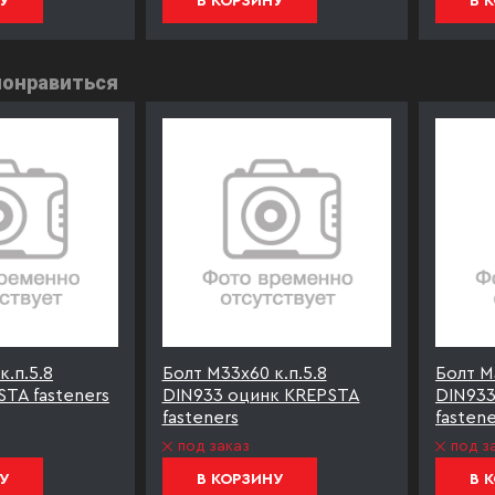
У
В КОРЗИНУ
В 
понравиться
к.п.5.8
Болт М33х60 к.п.5.8
Болт М
TA fasteners
DIN933 оцинк KREPSTA
DIN93
fasteners
fastene
под заказ
под з
У
В КОРЗИНУ
В 