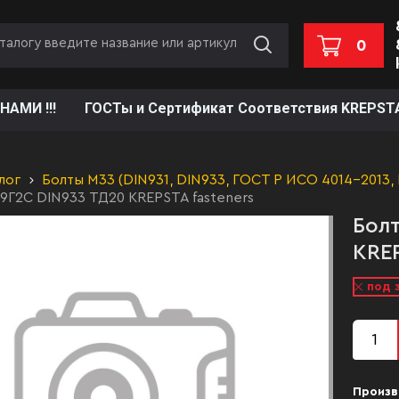
0
НАМИ !!!
ГОСТы и Сертификат Соответствия KREPST
лог
Болты М33 (DIN931, DIN933, ГОСТ Р ИСО 4014-2013,
09Г2С DIN933 ТД20 KREPSTA fasteners
Болт
KREP
под 
Произв