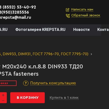
8 (8552) 53-40-92
Написать нам
8(950)3285556
Обратный звонок
krepsta@mail.ru
A.RU
Фотогалерея KREPSTA.RU
Новости
Конт
 DIN933, DIN931, ГОСТ 7796-70, ГОСТ 7795-70)
 М20х240 к.п.8.8 DIN933 ТД20
STA fasteners
Получить консультацию
заказ
В КОРЗИНУ
Купить в 1 клик