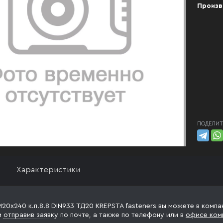
Произв
ПОДЕЛИТ
Характеристики
М20х240 к.п.8.8 DIN933 ТД20 KREPSTA fasteners вы можете в компа
и
отправив заявку
по почте, а также по телефону
или в
офисе ком