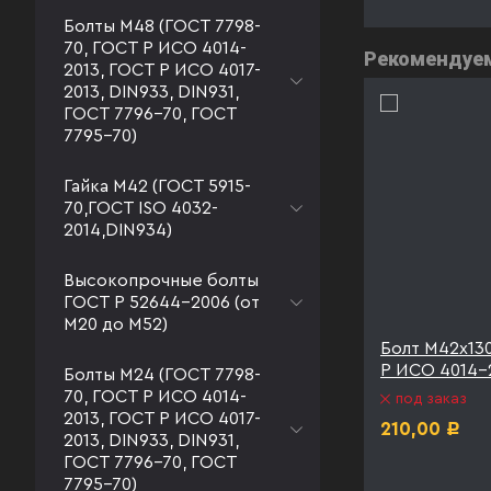
Болты М48 (ГОСТ 7798-
70, ГОСТ Р ИСО 4014-
Рекомендуе
2013, ГОСТ Р ИСО 4017-
2013, DIN933, DIN931,
ГОСТ 7796-70, ГОСТ
7795-70)
Гайка М42 (ГОСТ 5915-
70,ГОСТ ISO 4032-
2014,DIN934)
Высокопрочные болты
ГОСТ Р 52644-2006 (от
М20 до М52)
2С ГОСТ
Болт М42х160 09Г2С ГОСТ
Болт М42х13
IN931
Р ИСО 4014-2013 DIN931
Р ИСО 4014-
Болты М24 (ГОСТ 7798-
оцинк
70, ГОСТ Р ИСО 4014-
под заказ
2013, ГОСТ Р ИСО 4017-
под заказ
210,00
Р
2013, DIN933, DIN931,
291,00
Р
ГОСТ 7796-70, ГОСТ
7795-70)