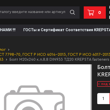
0
НАМИ !!!
ГОСТы и Сертификат Соответствия KREPST
лог
Т 7798-70, ГОСТ Р ИСО 4014-2013, ГОСТ Р ИСО 4017-2013,
33
Болт М20х240 к.п.8.8 DIN933 ТД20 KREPSTA fasteners
Болт
KREP
под 