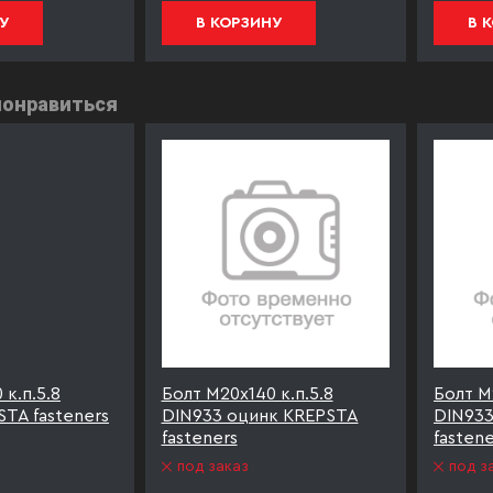
У
В КОРЗИНУ
В 
понравиться
 к.п.5.8
Болт М20х140 к.п.5.8
Болт М
TA fasteners
DIN933 оцинк KREPSTA
DIN93
fasteners
fastene
под заказ
под з