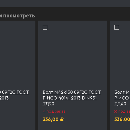
м посмотреть
0 09Г2С ГОСТ
Болт М42х130 09Г2С ГОСТ
Болт М
2013
Р ИСО 4014-2013 DIN931
Р ИСО 
ТД20
ТД40
под заказ
под з
336,00
336,0
Р