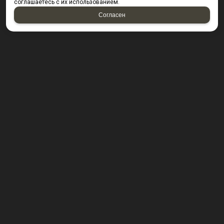
соглашаетесь с их использованием.
Согласен
КОНТАКТЫ
423800, г. Набережные Челны, Производственный
проезд д. 49, офис Д203 (Компания резидент ОАО "КИП
Мастер")
Посмотреть на карте
8 (8552) 53-40-92 ; 8 (950) 328-55-56;
E-mail:
krepsta@mail.ru
2026 © “KREPSTA fasteners”