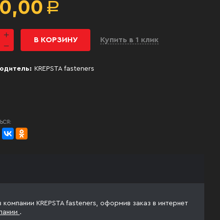
0,00
Р
В КОРЗИНУ
Купить в 1 клик
одитель:
KREPSTA fasteners
ЬСЯ:
в компании KREPSTA fasteners, оформив заказ в интернет
пании
.