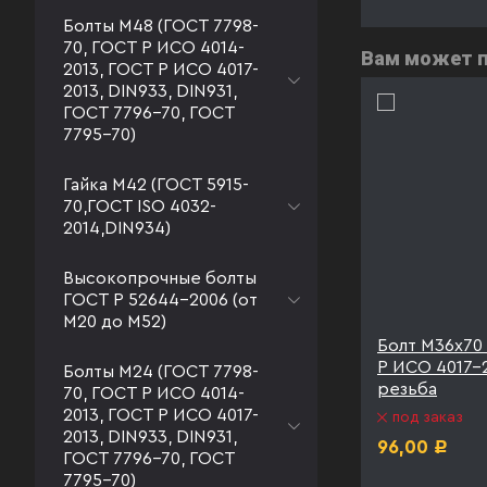
Болты М48 (ГОСТ 7798-
70, ГОСТ Р ИСО 4014-
Вам может 
2013, ГОСТ Р ИСО 4017-
2013, DIN933, DIN931,
ГОСТ 7796-70, ГОСТ
7795-70)
Гайка М42 (ГОСТ 5915-
70,ГОСТ ISO 4032-
2014,DIN934)
Высокопрочные болты
ГОСТ Р 52644-2006 (от
М20 до М52)
5.8 ГОСТ
Болт М36х70 к.п. 8.8 ГОСТ
Болт М36х70 
олная
Р ИСО 4017-2013
Р ИСО 4017-2
Болты М24 (ГОСТ 7798-
40
резьба
70, ГОСТ Р ИСО 4014-
под заказ
2013, ГОСТ Р ИСО 4017-
под заказ
125,00
Р
2013, DIN933, DIN931,
96,00
Р
ГОСТ 7796-70, ГОСТ
7795-70)