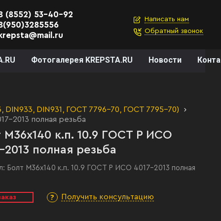
8 (8552) 53-40-92
Написать нам
8(950)3285556
Обратный звонок
krepsta@mail.ru
A.RU
Фотогалерея KREPSTA.RU
Новости
Конт
 DIN933, DIN931, ГОСТ 7796-70, ГОСТ 7795-70)
017-2013 полная резьба
 М36х140 к.п. 10.9 ГОСТ Р ИСО
-2013 полная резьба
л:
Болт М36х140 к.п. 10.9 ГОСТ Р ИСО 4017-2013 полная
Получить консультацию
заказ