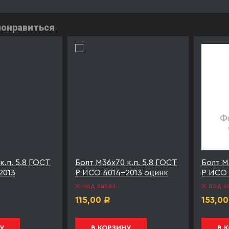
понравиться
к.п. 5.8 ГОСТ
Болт М36х70 к.п. 5.8 ГОСТ
Болт М
2013
Р ИСО 4014-2013 оцинк
Р ИСО 
под заказ
под з
115,00
153,00
Р
У
В КОРЗИНУ
В 