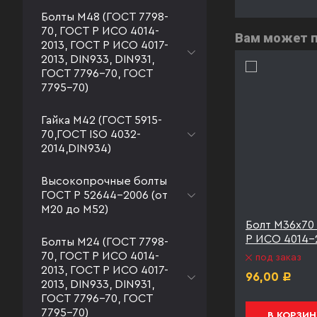
Болты М48 (ГОСТ 7798-
70, ГОСТ Р ИСО 4014-
Вам может 
2013, ГОСТ Р ИСО 4017-
2013, DIN933, DIN931,
ГОСТ 7796-70, ГОСТ
7795-70)
Гайка М42 (ГОСТ 5915-
70,ГОСТ ISO 4032-
2014,DIN934)
Высокопрочные болты
ГОСТ Р 52644-2006 (от
М20 до М52)
.8 ГОСТ
Болт М36х70 к.п. 8.8 ГОСТ
Болт М36х70 
ТД40
Р ИСО 4014-2013
Р ИСО 4014-
Болты М24 (ГОСТ 7798-
70, ГОСТ Р ИСО 4014-
под заказ
под заказ
2013, ГОСТ Р ИСО 4017-
125,00
96,00
Р
Р
2013, DIN933, DIN931,
ГОСТ 7796-70, ГОСТ
7795-70)
В КОРЗИНУ
В КОРЗИН