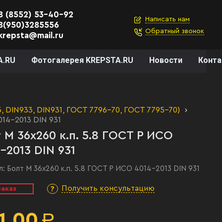
8 (8552) 53-40-92
Написать нам
8(950)3285556
Обратный звонок
krepsta@mail.ru
A.RU
Фотогалерея KREPSTA.RU
Новости
Конт
 DIN933, DIN931, ГОСТ 7796-70, ГОСТ 7795-70)
014-2013 DIN 931
 М 36х260 к.п. 5.8 ГОСТ Р ИСО
-2013 DIN 931
л:
Болт М 36х260 к.п. 5.8 ГОСТ Р ИСО 4014-2013 DIN 931
Получить консультацию
заказ
1,00
Р