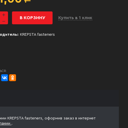
В КОРЗИНУ
Купить в 1 клик
одитель:
KREPSTA fasteners
ЬСЯ:
ании KREPSTA fasteners, оформив заказ в интернет
пании
.